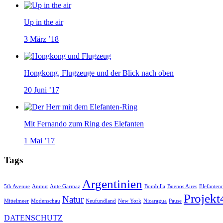
Up in the air
3 März ’18
Hongkong, Flugzeuge und der Blick nach oben
20 Juni ’17
Mit Fernando zum Ring des Elefanten
1 Mai ’17
Tags
Argentinien
5th Avenue
Anmut
Ante Garmaz
Bombilla
Buenos Aires
Elefanten
Projekt
Natur
Mittelmeer
Modenschau
Neufundland
New York
Nicaragua
Pause
DATENSCHUTZ