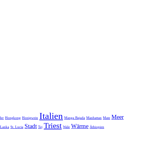
Italien
Meer
der
Hongkong
Honigwein
Manga Bajada
Manhattan
Mate
Triest
Stadt
Wärme
 Lanka
St. Lucia
Tej
Wale
Äthiopien