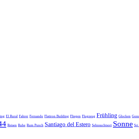
Frühling
ring
El Rural
Fahrer
Fernando
Flatiron Building
Fliegen
Flugzeug
Glocken
Gon
44
Sonne
Santiago del Estero
Reisen
Ruhe
Rum Punch
Sehnsuchtsort
Sri