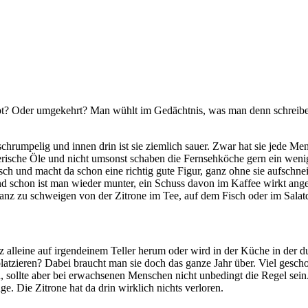
t? Oder umgekehrt? Man wühlt im Gedächtnis, was man denn schreiben k
 schrumpelig und innen drin ist sie ziemlich sauer. Zwar hat sie jede M
erische Öle und nicht umsonst schaben die Fernsehköche gern ein wenig 
ch und macht da schon eine richtig gute Figur, ganz ohne sie aufschnei
und schon ist man wieder munter, ein Schuss davon im Kaffee wirkt an
anz zu schweigen von der Zitrone im Tee, auf dem Fisch oder im Salatdre
nz alleine auf irgendeinem Teller herum oder wird in der Küche in der dun
atzieren? Dabei braucht man sie doch das ganze Jahr über. Viel geschol
, sollte aber bei erwachsenen Menschen nicht unbedingt die Regel sei
e. Die Zitrone hat da drin wirklich nichts verloren.